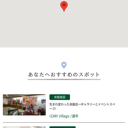
体験施設
生まれ変わった呉服店→ギャラリーとイベントスペ
ース!
IZARI Village /通年