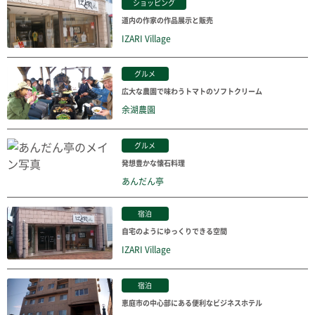
ショッピング
道内の作家の作品展示と販売
IZARI Village
グルメ
広大な農園で味わうトマトのソフトクリーム
余湖農園
グルメ
発想豊かな懐石料理
あんだん亭
宿泊
自宅のようにゆっくりできる空間
IZARI Village
宿泊
恵庭市の中心部にある便利なビジネスホテル