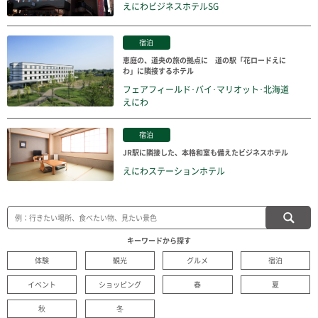
えにわビジネスホテルSG
宿泊
恵庭の、道央の旅の拠点に 道の駅「花ロードえに
わ」に隣接するホテル
フェアフィールド･バイ･マリオット･北海道
えにわ
宿泊
JR駅に隣接した、本格和室も備えたビジネスホテル
えにわステーションホテル
キーワードから探す
体験
観光
グルメ
宿泊
イベント
ショッピング
春
夏
秋
冬