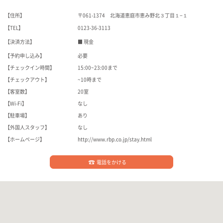
【住所】
〒061-1374 北海道恵庭市恵み野北３丁目１−１
【TEL】
0123-36-3113
【決済方法】
■ 現金
【予約申し込み】
必要
【チェックイン時間】
15:00~23:00まで
【チェックアウト】
~10時まで
【客室数】
20室
【Wi-Fi】
なし
【駐車場】
あり
【外国人スタッフ】
なし
【ホームページ】
http://www.rbp.co.jp/stay.html
電話をかける