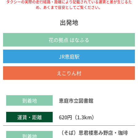
タクシーの実際の走行経路・距離により記載されている運賃と差が生じるた
め、あくまで目安としてご覧ください。
出発地
花の拠点 はなふる
JR恵庭駅
えこりん村
到着地
恵庭市立図書館
運賃・距離
620円（1.3km）
（そば）思君楼恵み野店・珈琲
到着地