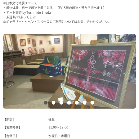
②日本文化体験スペース
・着物体験 自分で着物を着てみる （約15着の着物と帯から選べます）
・アート書道 by Toshihide Shuda
・茶道 by お茶っくらぶ
③ギャラリーとイベントスペースのご利用についてはお問い合わせください。
【期間】
通年
【営業時間】
11:00 ~ 17:00
【定休日】
水曜日・木曜日