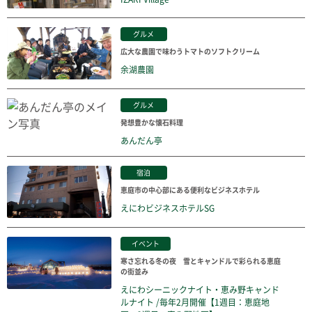
グルメ
広大な農園で味わうトマトのソフトクリーム
余湖農園
グルメ
発想豊かな懐石料理
あんだん亭
宿泊
恵庭市の中心部にある便利なビジネスホテル
えにわビジネスホテルSG
イベント
寒さ忘れる冬の夜 雪とキャンドルで彩られる恵庭
の街並み
えにわシーニックナイト・恵み野キャンド
ルナイト /毎年2月開催【1週目：恵庭地