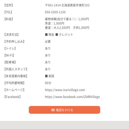
【住所】
〒061-1414 北海道恵庭市漁町103
【TEL】
050-1059-1150
【料金】
着物体験(自分で着る！)：1,000円
茶道：1,000円
書道：大人2,500円 子供1,000円
【決済方法】
■ 現金 ■ クレジット
【予約申し込み】
必要
【トイレ】
あり
【Wi-Fi】
あり
【駐車場】
あり
【外国人スタッフ】
あり
【多言語案内看板】
■ 英語
【平均所要時間】
90分
【ホームページ】
https://www.izarivillage.com
【Facebook】
https://www.facebook.com/IZARIVillage
電話をかける