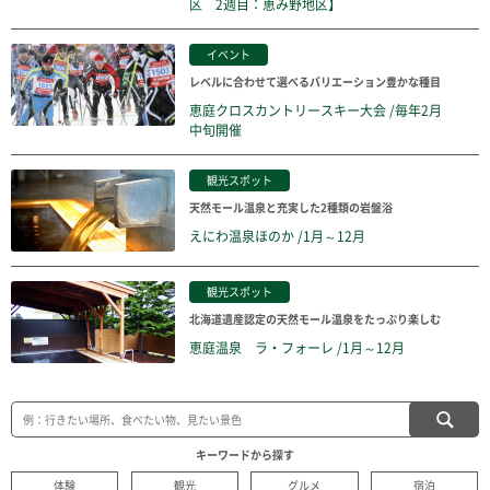
区 2週目：恵み野地区】
イベント
レベルに合わせて選べるバリエーション豊かな種目
恵庭クロスカントリースキー大会 /毎年2月
中旬開催
観光スポット
天然モール温泉と充実した2種類の岩盤浴
えにわ温泉ほのか /1月～12月
観光スポット
北海道遺産認定の天然モール温泉をたっぷり楽しむ
恵庭温泉 ラ・フォーレ /1月～12月
キーワードから探す
体験
観光
グルメ
宿泊