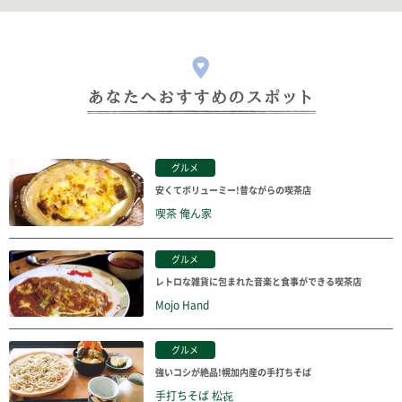
グルメ
安くてボリューミー!昔ながらの喫茶店
喫茶 俺ん家
グルメ
レトロな雑貨に包まれた音楽と食事ができる喫茶店
Mojo Hand
グルメ
強いコシが絶品!幌加内産の手打ちそば
手打ちそば 松㐂