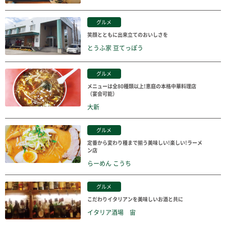
グルメ
笑顔とともに出来立てのおいしさを
とうふ家 豆てっぽう
グルメ
メニューは全80種類以上!恵庭の本格中華料理店
（宴会可能）
大新
グルメ
定番から変わり種まで揃う美味しい!楽しい!ラーメ
ン店
らーめん こうち
グルメ
こだわりイタリアンを美味しいお酒と共に
イタリア酒場 宙