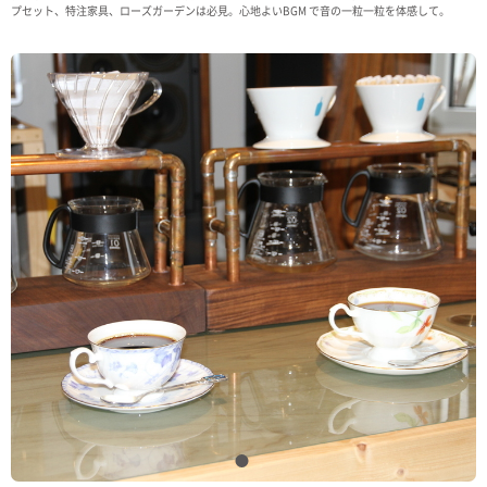
プセット、特注家具、ローズガーデンは必見。心地よいBGM で音の一粒一粒を体感して。