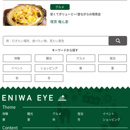
グルメ
安くてボリューミー!昔ながらの喫茶店
喫茶 俺ん家
キーワードから探す
体験
観光
グルメ
宿泊
イベント
ショッピング
春
夏
秋
冬
Theme
体験
観光
グルメ
宿泊
イベント
春
夏
秋
冬
ショッピング
Content