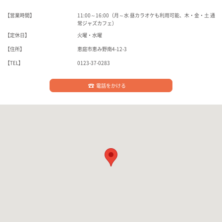
【営業時間】
11:00～16:00（月～水 昼カラオケも利用可能、木・金・土 通
常ジャズカフェ）
【定休日】
火曜・水曜
【住所】
恵庭市恵み野南4-12-3
【TEL】
0123-37-0283
電話をかける