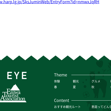
ww.harp.lg.jp/SksJuminWeb/EntryForm?id=nmwxJqRH
Theme
体験
観光
グルメ
春
夏
秋
Content
おすすめ観光ルート
恵庭ってどん