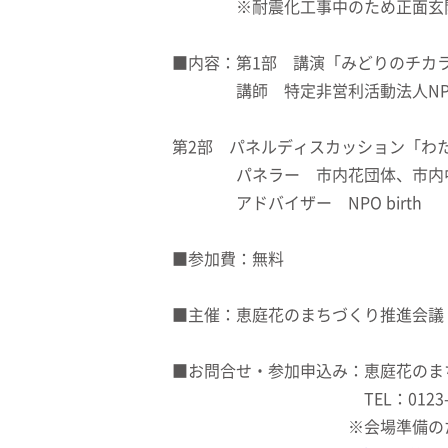
※耐震化工事中のため正面玄関か
■内容：第1部 講演「みどりのチカ
講師 特定非営利活動法人NPO b
第2部 パネルディスカッション「わ
パネラー 市内花団体、市内中間
アドバイザー NPO birth
■参加費：無料
■主催：恵庭花のまちづくり推進会議
■お問合せ・参加申込み：恵庭花のま
TEL：0123-33-313
※会場準備のため事前の