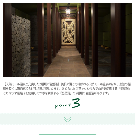
【天然モール温泉と充実した2種類の岩盤浴】 美肌の湯とも呼ばれる天然モール温泉のほか、血液の循
環を良くし筋肉を和らげる塩泉が楽しめます。温められたブラックシリカで血行を促進する「美蒸洞」
とヒマラヤ岩塩床を使用してツボを刺激する「悠蒸洞」の2種類の岩盤浴があります。