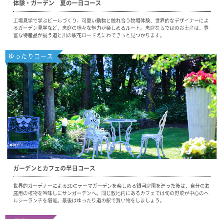
体験・ガーデン 夏の一日コース
工場見学で学ぶビールづくり、可愛い動物と触れ合う牧場体験、世界的なデザイナーによ
るガーデン見学など、恵庭の様々な魅力が楽しめるルート。恵庭ならではのお土産は、豊
富な特産品が揃う道と川の駅花ロードえにわできっと見つかります。
ゆったりコース
ガーデンとカフェの半日コース
世界的ガーデナーによる30のテーマガーデンを楽しめる銀河庭園を巡った後は、自分のお
庭用の植物を吟味しにサンガーデンへ。同じ敷地内にあるカフェでは旬の野菜が中心のヘ
ルシーランチを堪能。最後はゆったり道の駅で買い物をしましょう。