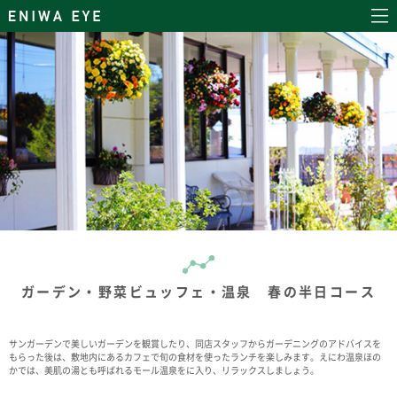
ガーデン・野菜ビュッフェ・温泉 春の半日コース
サンガーデンで美しいガーデンを観賞したり、同店スタッフからガーデニングのアドバイスを
もらった後は、敷地内にあるカフェで旬の食材を使ったランチを楽しみます。えにわ温泉ほの
かでは、美肌の湯とも呼ばれるモール温泉をに入り、リラックスしましょう。