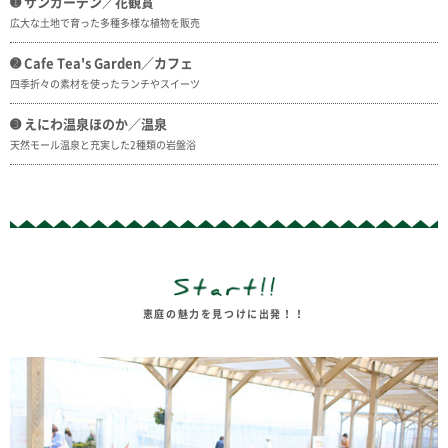
➊ サンガーデン／花観賞
広大な土地で育った多種多様な植物を販売
➋ Cafe Tea's Garden／カフェ
四季折々の素材を使ったランチやスイーツ
➌ えにわ温泉ほのか／温泉
天然モール温泉と充実した2種類の岩盤浴
恵庭の魅力を見つけに出発！！