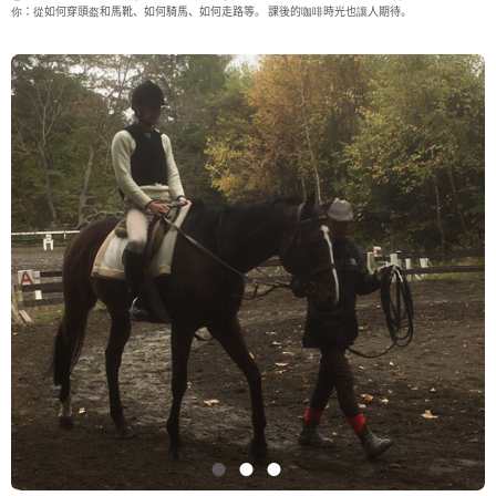
你：從如何穿頭盔和馬靴、如何騎馬、如何走路等。 課後的咖啡時光也讓人期待。