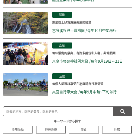
活動
乘坐巴士欣賞惠庭美麗的紅葉
惠庭溪谷巴士賞楓團 /每年10月中旬舉行
活動
每年慣例的祭典，有許多攤位和人群，非常熱鬧
惠庭市豐榮神社例大祭 /每年9月19日～21日
活動
每個人都可以享受在惠庭騎自行車郊遊
惠庭自行車大會 /每年9月中旬~下旬舉行
キーワードから探す
設施體驗
觀光設施
美食
住宿