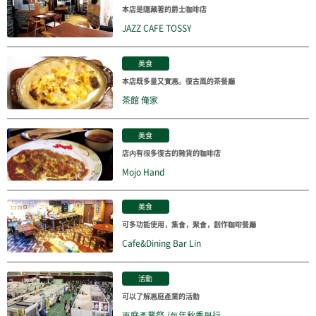
本店是隱藏著的爵士咖啡店
JAZZ CAFE TOSSY
美食
本店既多量又實惠。復古風的茶餐廳
茶館 俺家
美食
店內有很多復古的雜貨的咖啡店
Mojo Hand
美食
可多功能使用，集會，聚會，創作咖啡餐廳
Cafe&Dining Bar Lin
活動
可以了解惠庭產業的活動
惠庭產業祭 /每年秋季舉行