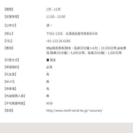
【期間】
1月～12月
【營業時間】
11:00～15:00
【公休日】
週一
【地址】
〒061-1356 北海道惠庭市西島松548
【TEL】
+81-123-36-6386
【費用】
體驗騎馬票券(騎乘・指導30分鐘×4次)：10,000日幣 參觀費
用/騎乗(30分鐘)：5,000日幣、指導(30分鐘)：1,000日幣
【付款方式】
■ 現金
【申請預約】
必須
【化妝室】
有
【Wi-Fi】
無
【停車場】
有
【外國服務人員】
無
【平均需要時間】
90分
【首頁】
http://www.north-wind.ne.jp/~suzuran/