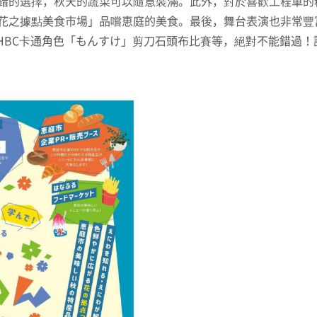
錯的選擇，秋天的蔬菜可以隨意裝滿。此外，對於喜歡工程車的
花之據點美食市場」品嚐恵庭的美食。最後，舞台表演也非常豐
んか）、HBC卡通角色「もんすけ」剪刀石頭布比賽等，絕對不能錯