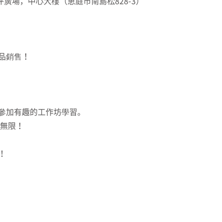
廣場，中心大樓（恵庭市南島松828-3）
品銷售！
參加有趣的工作坊學習。
放無限！
！