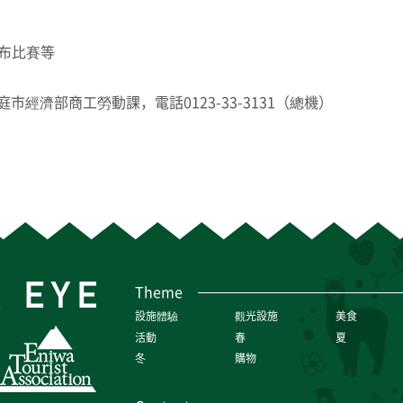
布比賽等
經濟部商工勞動課，電話0123-33-3131（總機）
Theme
設施體驗
觀光設施
美食
活動
春
夏
冬
購物