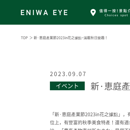
TOP
＞ 新·恵庭產業節2023in花之據點~滿載秋日樂趣！
2023.09.07
新·恵庭產
イベント
「新·恵庭產業節2023in花之據點
位上，有豐富的秋季美食特產！還有適