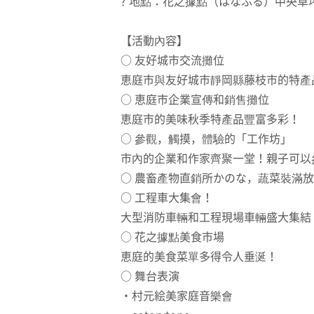
? 地點：花之據點（はなふる）中央草坪
【活動內容】
○ 友好城市交流攤位
恵庭市與友好城市靜岡縣藤枝市的特產
○ 恵庭市企業宣傳和銷售攤位
恵庭市的美味秋季特產品豐富多彩！
○ 參觀，觸摸，體驗的「工作坊」
市內的企業和作家齊聚一堂！親子可以
○ 農畜產物直銷所かのな，蔬菜裝滿
○ 工程車大集會！
大型消防車輛和工程現場車輛盛大集結
○ 花之據點美食市場
恵庭的美食菜單多得令人垂涎！
○ 舞台表演
・村元絵美家庭音樂會