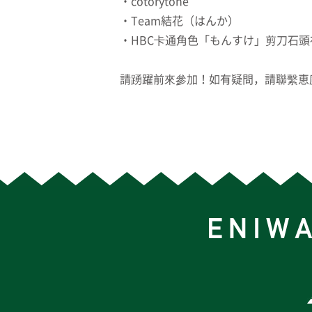
・cotorytone
・Team結花（はんか）
・HBC卡通角色「もんすけ」剪刀石頭
請踴躍前來參加！如有疑問，請聯繫恵庭市