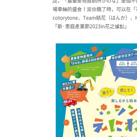
說，「農畜產物直銷所かのな」是個不
場車輛的盛會！當你餓了時，可以在「
cotorytone、Team結花（は
「新·恵庭產業節2023in花之據點」