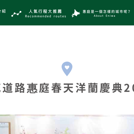
花道路惠庭春天洋蘭慶典20