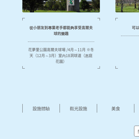
從小朋友到專業老手都能夠享受高爾夫
可
球的樂趣
花夢里公園高爾夫球場 /4月～11月 ※冬
天（12月～3月）室內18洞球道（惠庭
花園）
設施體驗
觀光設施
美食