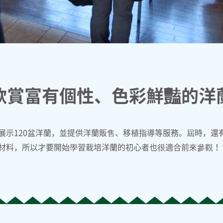
欣賞富有個性、色彩鮮豔的洋
展示120盆洋蘭，並提供洋蘭販售、移植指導等服務。屆時，還
材料，所以才要開始學習栽培洋蘭的初心者也很適合前來參觀！