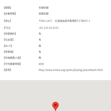
【期間】
冬期封鎖
【營業時間】
夜間封鎖
【地址】
〒061-1417 北海道惠庭市駒場町5丁目657-1
【TEL】
+81-123-33-3131
【申請預約】
免
【化妝室】
有
【Wi-Fi】
無
【停車場】
有
【外國服務人員】
無
【平均需要時間】
60分
【首頁】
http://www.eniwa.org/spots/playing/yukanboshi.html