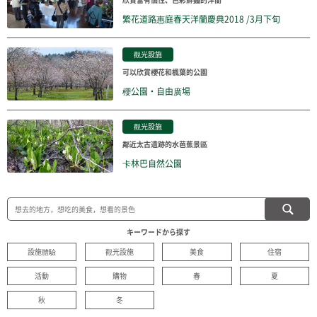
繁花道路惠庭春天洋蘭慶典2018 /3月下旬
觀光設施
可以欣賞櫻花和楓葉的公園
櫻公園・自由廣場
觀光設施
鄰近太古遺跡的水芭蕉景區
卡林巴自然公園
キーワードから探す
設施體驗
觀光設施
美食
住宿
活動
購物
春
夏
秋
冬