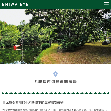
尤康保西河畔雕刻廣場
由尤康保西川的小河映照下的摩登彫刻藝術
尤康保西河畔雕刻廣場約離惠庭公園約500公尺處，雖然園內並不是非常寬廣，但在原始森林中，