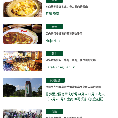
本店既多量又實惠。復古風的茶餐廳
茶館 俺家
美食
店內有很多復古的雜貨的咖啡店
Mojo Hand
美食
可多功能使用，集會，聚會，創作咖啡餐廳
Cafe&Dining Bar Lin
設施體驗
從小朋友到專業老手都能夠享受高爾夫球的樂趣
花夢里公園高爾夫球場 /4月～11月 ※冬天
（12月～3月）室內18洞球道（惠庭花園）
活動
欣賞富有個性、色彩鮮豔的洋蘭