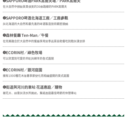
➊SAPPORO啤酒PARK高爾夫場／PARK高爾夫
在大自然中體驗貨真價實的36條路線的PARK高爾夫
➋SAPPORO啤酒北海道工廠／工廠參觀
與北海道的大自然和最先進的啤酒製造技術親密接觸
➌森林餐廳 Ten-Man／午餐
在完美融合於大自然中的餐廳享用當季蔬菜自助餐吃到飽與漢堡排
➍ECORIN村／綠色牧場
可以欣賞到可愛的羊駝與綿羊的各式面貌
➎ECORIN村／銀河庭園
擁有1000種花木隨著季節變化而相繼盛開的英式庭園
➏街道與河川的車站 花道惠庭／購物
被花卉、綠意與流水所圍繞，集結惠庭最佳時節的休憩車站