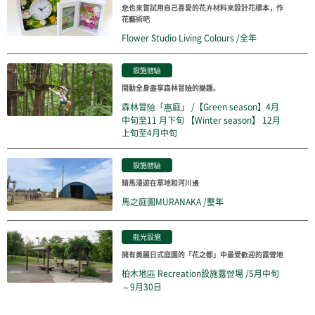
您也來嘗試用自己喜愛的花卉材料來設計花標本，作
花藝術吧
Flower Studio Living Colours /全年
設施體驗
開動全身盡享森林冒險的樂趣。
森林冒險「惠庭」 /【Green season】4月
中旬至11 月下旬 【Winter season】 12月
上旬至4月中旬
設施體驗
騎馬漫遊在草地和河川邊
馬之庭園MURANAKA /整年
觀光設施
擁有美麗日式庭園的「花之都」中最受歡迎的露營地
柏木地區 Recreation設施露營場 /5月中旬
～9月30日