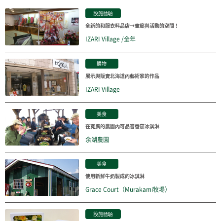
設施體驗
全新的和服衣料品店→畫廊與活動的空間！
IZARI Village /全年
購物
展示與販賣北海道內藝術家的作品
IZARI Village
美食
在寬廣的農園內可品嘗番茄冰淇淋
余湖農園
美食
使用新鮮牛奶製成的冰淇淋
Grace Court（Murakami牧場）
設施體驗