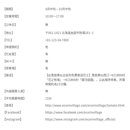
【期間】
4月中旬～10月中旬
【營業時間】
10:00〜17:00
【公休日】
無
【地址】
〒061-1421 北海道惠庭市牧場281−1
【TEL】
+81-123-34-7800
【申請預約】
免
【化妝室】
有
【Wi-Fi】
無
【停車場】
有
【接送】
【從恵庭車站出發的免費接送巴士】恵庭車站西口→ECORIN村
「花之牧場」→ECORIN村「銀河庭園」，以此順序停車。所需
時間約為15分鐘。
【外國服務人員】
無
【平均需要時間】
15分
【首頁】
http://www.ecorinvillage.com/ecorinvillage/tomato.html
【Facebook】
https://www.facebook.com/ecorinvillage
【instagram】
https://www.instagram.com/ecorinvillage_official/