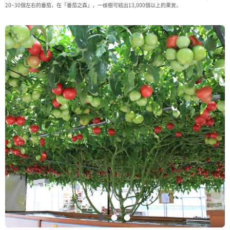
20~30個左右的番茄，在「番茄之森」，一棵樹可結出13,000個以上的果實。