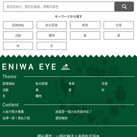
キーワードから探す
設施體驗
觀光設施
美食
住宿
活動
購物
春
夏
秋
冬
Theme
設施體驗
觀光設施
美食
住宿
活動
春
夏
秋
冬
購物
Content
人氣行程大推薦
惠庭是一個怎樣的城市呢？
值得一按！景點介紹
運營團體
網站運營：一般社團法人惠庭觀光協會